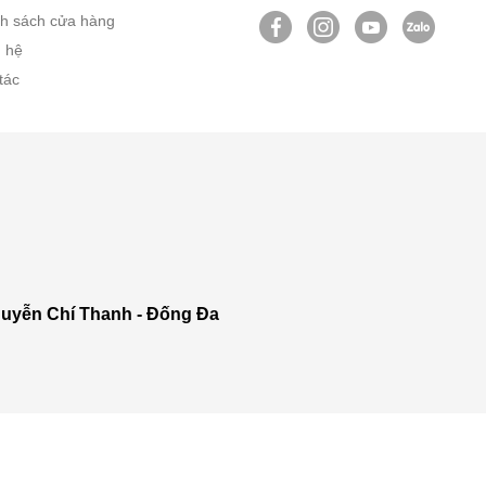
h sách cửa hàng
n hệ
tác
uyễn Chí Thanh - Đống Đa