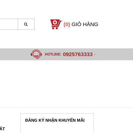
(0)
GIỎ HÀNG
0925763333
HOTLINE:
-
ĐĂNG KÝ NHẬN KHUYẾN MÃI
HẤT