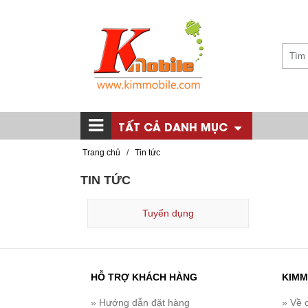
TẤT CẢ DANH MỤC
Trang chủ
/
Tin tức
TIN TỨC
Tuyển dụng
HỖ TRỢ KHÁCH HÀNG
KIMM
» Hướng dẫn đặt hàng
» Về 