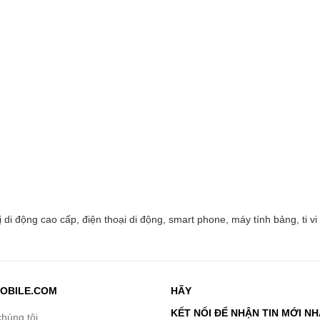
 động cao cấp, điện thoại di động, smart phone, máy tính bảng, ti vi s
OBILE.COM
HÃY
KẾT NỐI ĐỂ NHẬN TIN MỚI N
chúng tôi